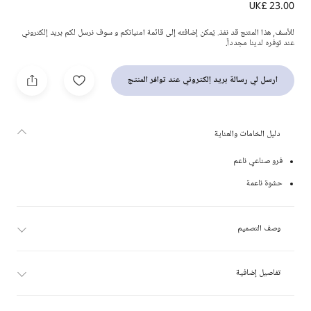
UK£ 23.00
اكسسوار للحقيبة أرنب لون بيج (16 سم)
للأسف, هذا المنتج قد نفذ. يُمكن إضافته إلى قائمة امنياتكم و سوف نرسل لكم بريد إلكتروني
عند توفره لدينا مجدداً.
ارسل لي رسالة بريد إلكتروني عند توافر المنتج
دليل الخامات والعناية
فرو صناعي ناعم
حشوة ناعمة
وصف التصميم
تفاصيل إضافية