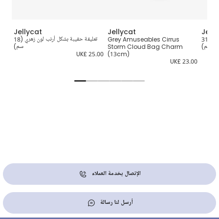
Jellycat
Jellycat
Jell
لعبة طرية أرنب مع نبتة لون كريمي (31
Grey Amuseables Cirrus
تعليقة حقيبة بشكل أرنب لون زهري (18
سم)
Storm Cloud Bag Charm
سم)
5.00
UK£ 25.00
(13cm)
UK£ 23.00
الإتصال بخدمة العملاء
أرسل لنا رسالة