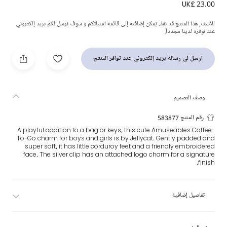
UK£ 23.00
حلية حقيبة على شكل قهوة تو جو (18 سم)
للأسف, هذا المنتج قد نفذ. يُمكن إضافته إلى قائمة امنياتكم و سوف نرسل لكم بريد إلكتروني
عند توفره لدينا مجدداً.
ارسل لي رسالة بريد إلكتروني عند توافر المنتج
وصف التصميم
رقم المنتج 583877
A playful addition to a bag or keys, this cute Amuseables Coffee-
To-Go charm for boys and girls is by Jellycat. Gently padded and
super soft, it has little corduroy feet and a friendly embroidered
face. The silver clip has an attached logo charm for a signature
finish.
تفاصيل إضافية