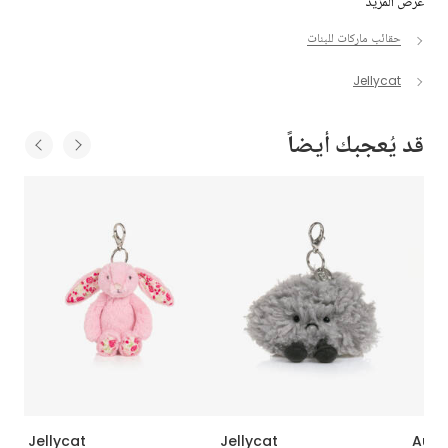
عرض المزيد
حقائب ماركات للبنات
Jellycat
قد يُعجبك أيضاً
Jellycat
Jellycat
Auro