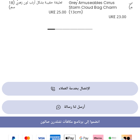
بنفسجي
Grey Amuseables Cirrus
تعليقة حقيبة بشكل أرنب لون زهري (18
Storm Cloud Bag Charm
سم)
0.00
UK£ 25.00
(13cm)
UK£ 23.00
الإتصال بخدمة العملاء
أرسل لنا رسالة
انضموا إلى برنامج مكافآت تشلدرن صالون