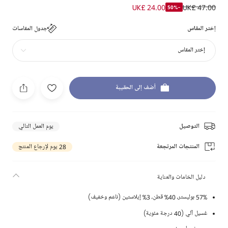
UK£ 24.00
UK£ 47.00
-50%
إختر المقاس
جدول المقاسات
إختر المقاس
أضف إلى الحقيبة
التوصيل
يوم العمل التالي
المنتجات المرتجعة
28 يوم لإرجاع المنتج
دليل الخامات والعناية
57% بوليستر، 40% قطن، 3% إيلاستين (ناعم وخفيف)
غسيل آلي (40 درجة مئوية)