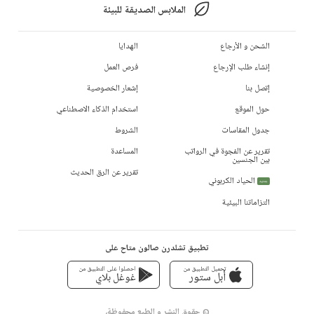
الملابس الصديقة للبيئة
الشحن و الأرجاع
الهدايا
إنشاء طلب الإرجاع
فرص العمل
إتصل بنا
إشعار الخصوصية
حول الموقع
استخدام الذكاء الاصطناعي
جدول المقاسات
الشروط
تقرير عن الفجوة في الرواتب
المساعدة
بين الجنسين
تقرير عن الرق الحديث
الحياد الكربوني
جديد
التزاماتنا البيئية
تطبيق تشلدرن صالون متاح على
تحميل التطبيق من
احصلوا على التطبيق من
أبل ستور
غوغل بلاي
© حقوق النشر و الطبع محفوظة،