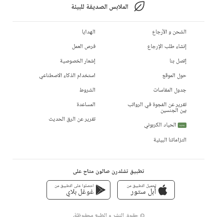
الملابس الصديقة للبيئة
الشحن و الأرجاع
الهدايا
إنشاء طلب الإرجاع
فرص العمل
إتصل بنا
إشعار الخصوصية
حول الموقع
استخدام الذكاء الاصطناعي
جدول المقاسات
الشروط
تقرير عن الفجوة في الرواتب
المساعدة
بين الجنسين
تقرير عن الرق الحديث
الحياد الكربوني
جديد
التزاماتنا البيئية
تطبيق تشلدرن صالون متاح على
تحميل التطبيق من
احصلوا على التطبيق من
أبل ستور
غوغل بلاي
© حقوق النشر و الطبع محفوظة،