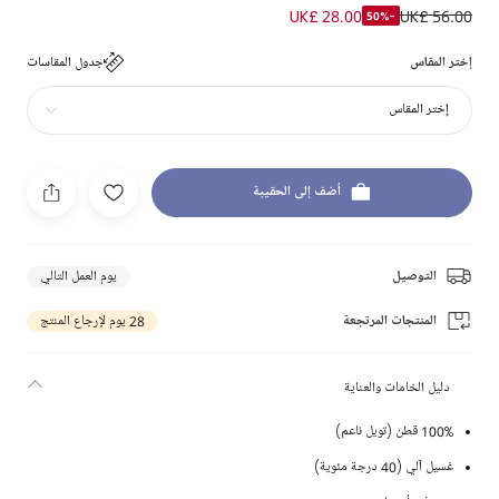
UK£ 28.00
UK£ 56.00
-50%
إختر المقاس
جدول المقاسات
إختر المقاس
أضف إلى الحقيبة
التوصيل
يوم العمل التالي
المنتجات المرتجعة
28 يوم لإرجاع المنتج
دليل الخامات والعناية
100% قطن (تويل ناعم)
غسيل آلي (40 درجة مئوية)