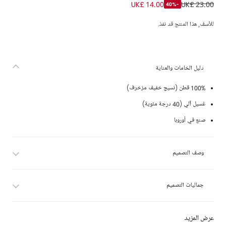
قبعة قطن مطرزة لون زهري خوخي للبنات الرضع
UK£ 14.00
UK£ 23.00
-40%
للأسف, هذا المنتج قد نفذ.
دليل الخامات والعناية
100% قطن (نسيج خفيف مزخرف)
غسيل آلي (40 درجة مئوية)
صنع في أوروبا
وصف التصميم
جماليات التصميم
عرض المزيد