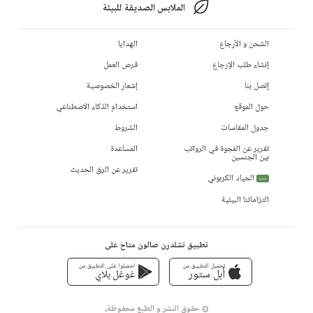
الملابس الصديقة للبيئة
الشحن و الأرجاع
الهدايا
إنشاء طلب الإرجاع
فرص العمل
إتصل بنا
إشعار الخصوصية
حول الموقع
استخدام الذكاء الاصطناعي
جدول المقاسات
الشروط
تقرير عن الفجوة في الرواتب
المساعدة
بين الجنسين
تقرير عن الرق الحديث
الحياد الكربوني
جديد
التزاماتنا البيئية
تطبيق تشلدرن صالون متاح على
تحميل التطبيق من
احصلوا على التطبيق من
أبل ستور
غوغل بلاي
© حقوق النشر و الطبع محفوظة،