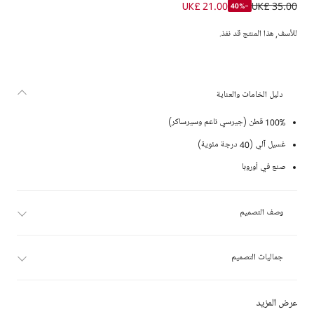
بودي يوت سيرساكر لون أزرق للأولاد الرضع
UK£ 21.00
UK£ 35.00
-40%
للأسف, هذا المنتج قد نفذ.
دليل الخامات والعناية
100% قطن (جيرسي ناعم وسيرساكر)
غسيل آلي (40 درجة مئوية)
صنع في أوروبا
وصف التصميم
جماليات التصميم
عرض المزيد