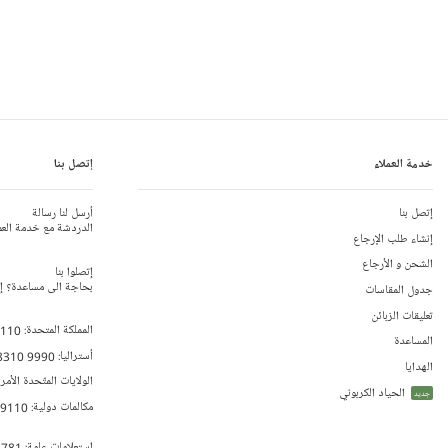
خدمة العملاء
إتصل بنا
إتصل بنا
أرسل لنا رسالة
الدردشة مع خدمة العم
إنشاء طلب الإرجاع
الشحن و الأرجاع
إتصلوا بنا
بحاجة الى مساعدة؟ إتص
جدول المقاسات
تعليقات الزبائن
المملكة المتحدة:
 110
المساعدة
أستراليا:
8310 9990
الهدايا
الولايات المتّحدة الأمر
الحياد الكربوني
جديد
مكالمات دولية:
79110
إستعلامات عامة:
 781