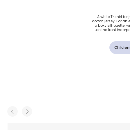
تيشيرت بشعار 4G
A white T-shirt for
cotton jersey. For an e
راين لون
a boxy silhouette, 
on the front incorp