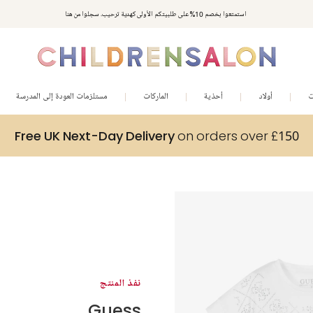
استمتعوا بخصم 10% على طلبيتكم الأولى كهدية ترحيب. سجلوا من هنا
ت
أولاد
أحذية
الماركات
مستلزمات العودة إلى المدرسة
Free UK Next-Day Delivery
on orders over £150
نفذ المنتج
Guess