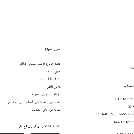
حول الموقع
قوموا بزيارة بوتيك تشلدرن صالون
لاء
حول الموقع
التزاماتنا البيئية
لوا بنا
فرص العمل
مواقع التسويق بالعمولة
01892 779
تقرير عن الفجوة في الرواتب بين الجنسين
02 
تقرير عن الرق الحديث
يكية:
+1-646-400-6655
+44 1892 7
تطبيق تشلدرن صالون متاح على
01892 481