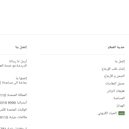
خدمة العملاء
إتصل بنا
إتصل بنا
أرسل لنا رسالة
الدردشة مع خدمة العم
إنشاء طلب الإرجاع
الشحن و الأرجاع
إتصلوا بنا
بحاجة الى مساعدة؟ إتص
جدول المقاسات
تعليقات الزبائن
المملكة المتحدة:
 110
المساعدة
أستراليا:
8310 9990
الهدايا
الولايات المتّحدة الأمر
الحياد الكربوني
جديد
مكالمات دولية:
79110
إستعلامات عامة:
 781