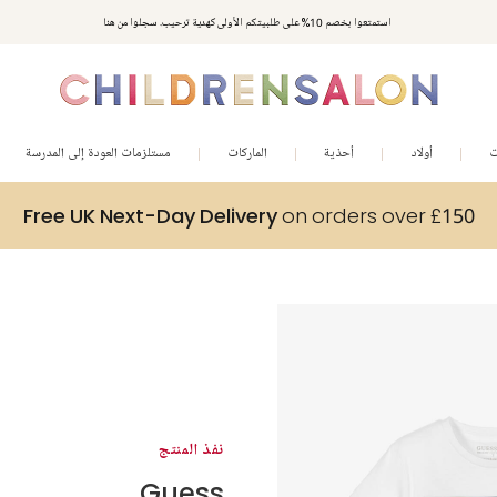
استمتعوا بخصم 10% على طلبيتكم الأولى كهدية ترحيب. سجلوا من هنا
ت
أولاد
أحذية
الماركات
مستلزمات العودة إلى المدرسة
Free UK Next-Day Delivery
on orders over £150
نفذ المنتج
Guess