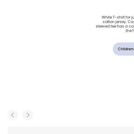
ون أبيض
White T-shirt for 
cotton jersey. Ca
sleeved tee has a cool
the 