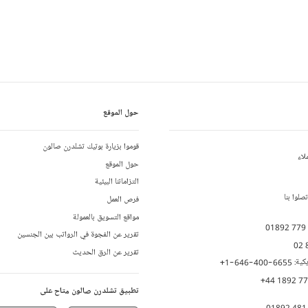
حول الموقع
قوموا بزيارة بوتيك تشلدرن صالون
لاء
حول الموقع
التزاماتنا البيئية
لوا بنا
فرص العمل
مواقع التسويق بالعمولة
01892 779
تقرير عن الفجوة في الرواتب بين الجنسين
02 
تقرير عن الرق الحديث
يكية:
+1-646-400-6655
+44 1892 7
تطبيق تشلدرن صالون متاح على
01892 481