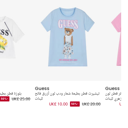
Guess
Guess
الترتر قطن لون
تيشيرت قطن بطبعة شعار ودب لون أزرق فاتح
بلوزة قطن بطبع
زهري للبنات
للبنات
UK£ 25.00
-50%
UK£ 10.00
UK£ 20.00
UK£ 
-50%