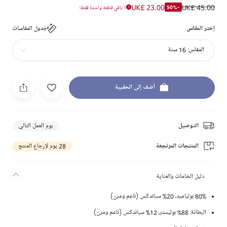
UK£ 23.00
UK£ 45.00
-50%
باقي قطعة واحدة فقط!
إختر المقاس
جدول المقاسات
المقاس:
16 سنة
أضف إلى الحقيبة
التوصيل
يوم العمل التالي
المنتجات المرتجعة
28 يوم لإرجاع المنتج
دليل الخامات والعناية
80% بولياميد، 20% سباندكس (ناعم ومرن)
البطانة: 88% بوليستر، 12% سباندكس (ناعم ومرن)