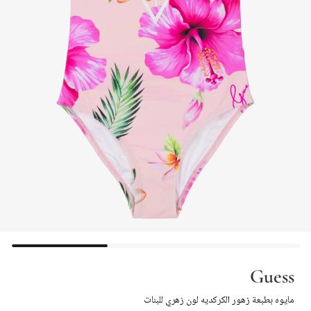
Guess
مايوه بطبعة زهور الكركديه لون زهري للبنات