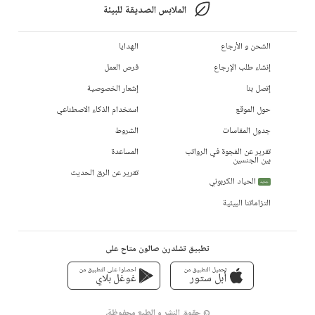
الملابس الصديقة للبيئة
الشحن و الأرجاع
الهدايا
إنشاء طلب الإرجاع
فرص العمل
إتصل بنا
إشعار الخصوصية
حول الموقع
استخدام الذكاء الاصطناعي
جدول المقاسات
الشروط
تقرير عن الفجوة في الرواتب
المساعدة
بين الجنسين
تقرير عن الرق الحديث
الحياد الكربوني
جديد
التزاماتنا البيئية
تطبيق تشلدرن صالون متاح على
تحميل التطبيق من
احصلوا على التطبيق من
أبل ستور
غوغل بلاي
© حقوق النشر و الطبع محفوظة،