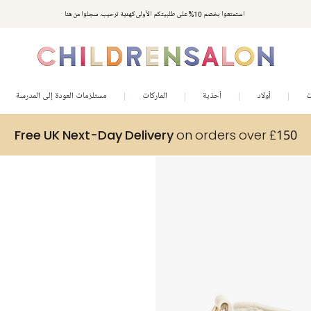
استمتعوا بخصم 10% على طلبيتكم الأولى كهدية ترحيب. سجلوا من هنا
ت
أولاد
أحذية
الماركات
مستلزمات العودة إلى المدرسة
Free UK Next-Day Delivery
on orders over £150