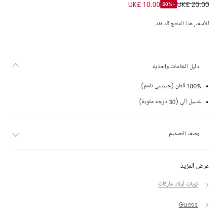
تيشيرت قطن جيرسي لون أبيض للأولاد
UK£ 10.00
UK£ 20.00
-50%
للأسف, هذا المنتج قد نفذ.
دليل الخامات والعناية
100% قطن (جيرسي ناعم)
غسيل آلي (30 درجة مئوية)
وصف التصميم
عرض المزيد
توبات أولاد ماركات
Guess