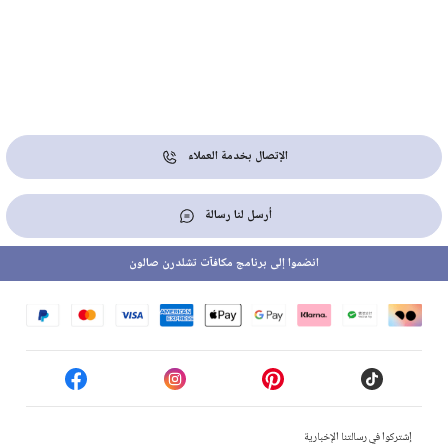
الإتصال بخدمة العملاء
أرسل لنا رسالة
انضموا إلى برنامج مكافآت تشلدرن صالون
إشتركوا في رسالتنا الإخبارية