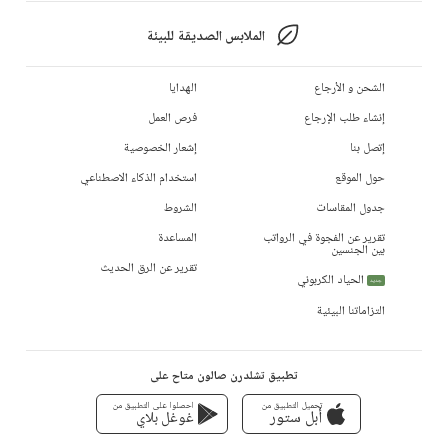
الملابس الصديقة للبيئة
الشحن و الأرجاع
الهدايا
إنشاء طلب الإرجاع
فرص العمل
إتصل بنا
إشعار الخصوصية
حول الموقع
استخدام الذكاء الاصطناعي
جدول المقاسات
الشروط
تقرير عن الفجوة في الرواتب
المساعدة
بين الجنسين
تقرير عن الرق الحديث
الحياد الكربوني
جديد
التزاماتنا البيئية
تطبيق تشلدرن صالون متاح على
تحميل التطبيق من
احصلوا على التطبيق من
أبل ستور
غوغل بلاي