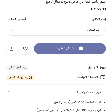
طقم رياضي قطن لون عاجي وبيج للأطفال الرضع
UK£ 55.00
إختر المقاس
جدول المقاسات
إختر المقاس
أضف إلى الحقيبة
التوصيل
يوم العمل التالي
المنتجات المرتجعة
28 يوم لإرجاع المنتج
دليل الخامات والعناية
البدلة الرياضية: 100% قطن (جيرسي ناعم)
البودي سوت: 95% قطن، 5% إيلاستين (جيرسي ناعم ومرن)