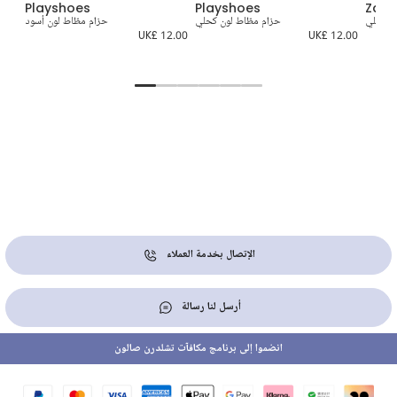
Playshoes
Playshoes
Zac
ن كحلي
حزام مطّاط لون كحلي
حزام مطّاط لون أسود
ح
UK£ 12.00
UK£ 12.00
0.00
الإتصال بخدمة العملاء
أرسل لنا رسالة
انضموا إلى برنامج مكافآت تشلدرن صالون