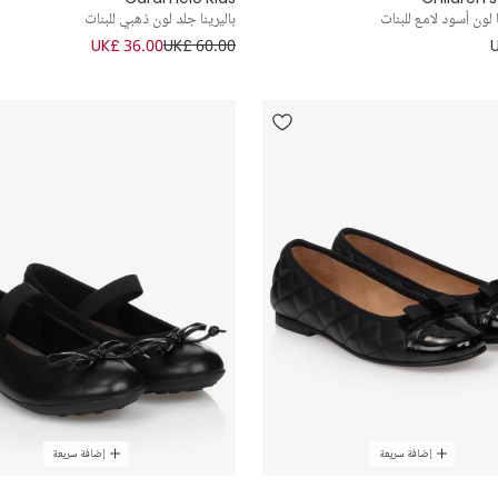
 لون أسود لامع للبنات
باليرينا جلد لون ذهبي للبنات
UK£ 36.00
UK£ 60.00
إضافة سريعة
إضافة سريعة