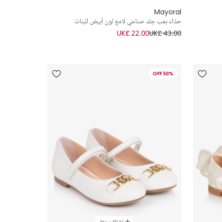
Mayoral
حذاء بمب جلد صناعي لامع لون أبيض للبنات
UK£ 22.00
UK£ 43.00
50% OFF
إضافة سريعة