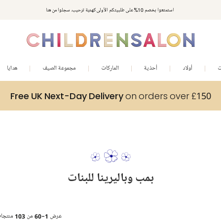
استمتعوا بخصم 10% على طلبيتكم الأولى كهدية ترحيب. سجلوا من هنا
ت
أولاد
أحذية
الماركات
مجموعة الصيف
هدايا
Free UK Next-Day Delivery
on orders over £150
بمب وباليرينا للبنات
عرض
1-60
من
103
منتجا