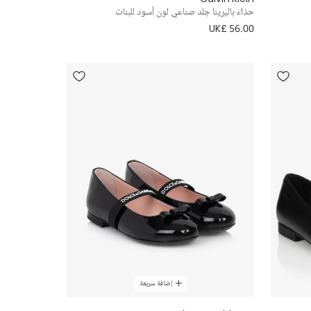
حذاء باليرينا جلد صناعي لون أسود للبنات
UK£ 56.00
إضافة سريعة