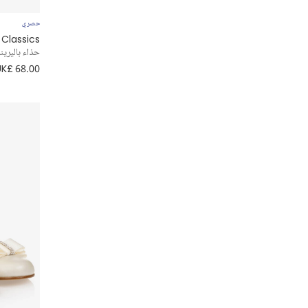
حصري
 Classics
حذاء باليرين
UK£ 68.00