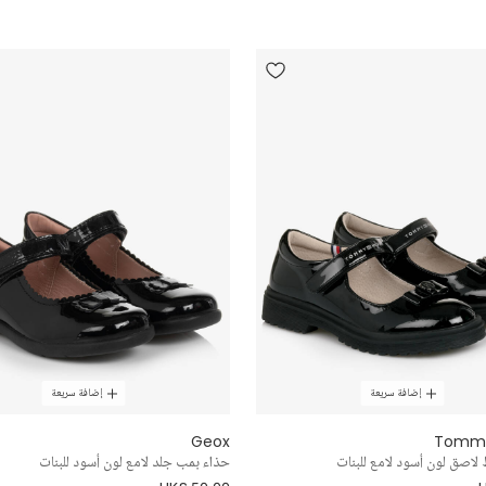
إضافة سريعة
إضافة سريعة
Geox
Tommy 
لاصق لون أسود لامع للبنات
حذاء بمب جلد لامع لون أسود للبنات