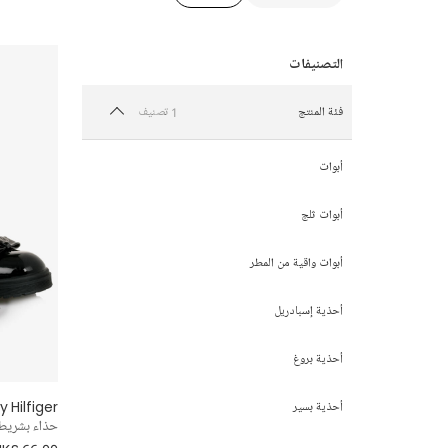
1 تصنيف
فئة المنتج
أبوات
أبوات ثلج
أبوات واقية من المطر
أحذية إسبادريل
أحذية بروغ
Hilfiger
أحذية بسير
حذاء بشريط 