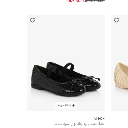
UK£ 30.00
UK£ 60.00
إضافة سريعة
Geox
حذاء بمب باليه جلد لون أسود للبنات