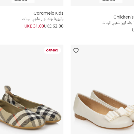
Caramelo Kids
Children's
باليرينا جلد لون عاجي للبنات
ا جلد لون ذهبي للبنات
UK£ 31.00
UK£ 62.00
40% OFF