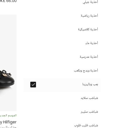
UK£ 66.00
أحذية جيلي
أحذية رياضية
أحذية كلاسيكية
أحذية ماء
أحذية مدرسية
أحذية ويدج وبكعب
بمب وباليرينا
شباشب سلايد
شباشب سليبر
الموسم الجدي
Hilfiger
شباشب فليب فلوب
حذاء باليرين