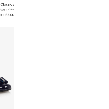
 Classics
حذاء باليرين
Katz
UK£ 63.00
Manuela de Juan
Marlo Kids
Mayoral
Monnalisa
Naturino
Old Soles
Pisamonas
Sevva