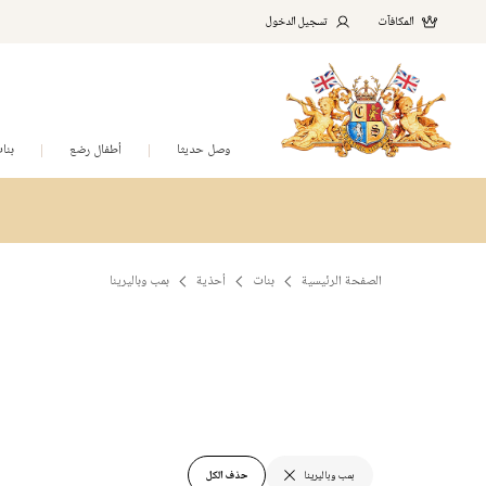
المكافآت
تسجيل الدخول
وصل حديثا
أطفال رضع
بنا
الصفحة الرئيسية
بنات
أحذية
بمب وباليرينا
بمب وباليرينا
حذف الكل