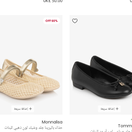
UK£ 50.00
60% OFF
إضافة سريعة
إضافة سريعة
د
Monnalisa
Tommy 
حذاء باليرينا جلد وشبك لون ذهبي للبنات
ا جلد صناعي لون أسود للبنات