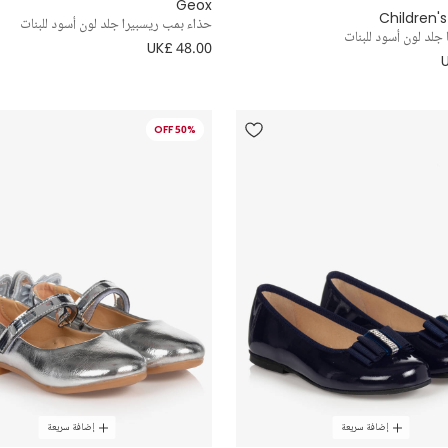
Geox
Children's
حذاء بمب ريسبيرا جلد لون أسود للبنات
ا جلد لون أسود للبنات
UK£ 48.00
50% OFF
إضافة سريعة
إضافة سريعة