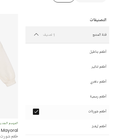
1 تصنيف
فئة المنتج
أطقم بناطيل
أطقم تنانير
أطقم دنغري
أطقم رسمية
أطقم شورتات
الموسم الجدي
أطقم ليقنز
Mayoral
طقم شورت جي