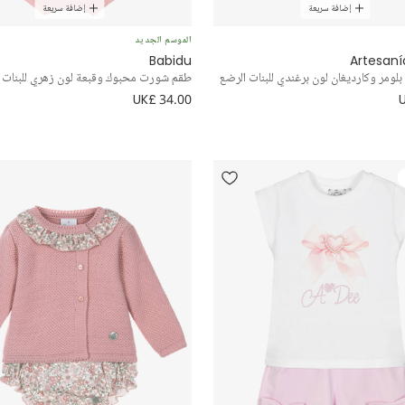
إضافة سريعة
إضافة سريعة
الموسم الجديد
Babidu
Artesaní
ومر وكارديغان لون برغندي للبنات الرضع
طقم شورت محبوك وقبعة لون زهري للبنات 
UK£ 34.00