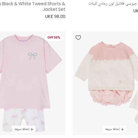
رسي فلانيل لون رمادي للبنات
ls Black & White Tweed Shorts &
Jacket Set
UK
UK£ 98.00
50% OFF
إضافة سريعة
إضافة سريعة