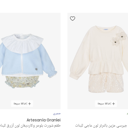
إضافة سريعة
إضافة سريعة
د
حصري
Artesanía Granlei
رسي مزين بالترتر لون عاجي للبنات
طقم شورت بلومر وكارديغان لون أزرق للبنا