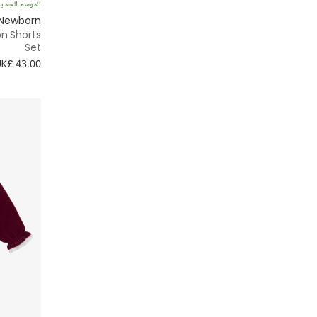
الموسم الجدي
المعمودية
 Newborn
EA7 Emporio Armani
on Shorts
Set
Emile et Rose
UK£ 43.00
Emporio Armani
Foque
Givenchy
Guess
Hatley
iDO
Il Gufo