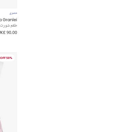
Jamiks
حصري
Joyday
a Granlei
طقم شورت بل
UK£ 90.00
KARL LAGERFELD KIDS
KENZO KIDS
50% OFF
Kidiwi
Kissy Kissy
Lapin House
Laranjinha
Levi's