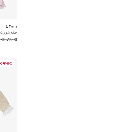
Little Me
Mayoral
A Dee
Mebi
طقم شورت ق
UK£ 77.00
Miranda
Mitty James
40% OFF
Moncler Enfant
Moschino
NAME IT
Nike
Paloma de la O