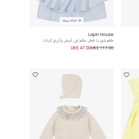
إضافة سريعة
Lapin House
طقم شورت قطن مقلم لون أبيض وأزرق للبنات
UK£ 47.00
UK£ 117.00