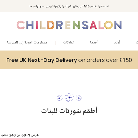
مكافآت تشلدرن صالون | اجمعوا النقاط مع كل عملية شراء لتحصلوا على هدايا حصرية وعروض مصممة خصيصا لتلبي
استمتعوا بخصم 10% على طلبيتكم الأولى كهدية ترحيب. سجلوا من هنا
متطلباتكم
ت
أولاد
أحذية
الماركات
مستلزمات العودة إلى المدرسة
Free UK Next-Day Delivery
on orders over £150
أطقم شورتات للبنات
عرض
1-60
من
240
منتجا