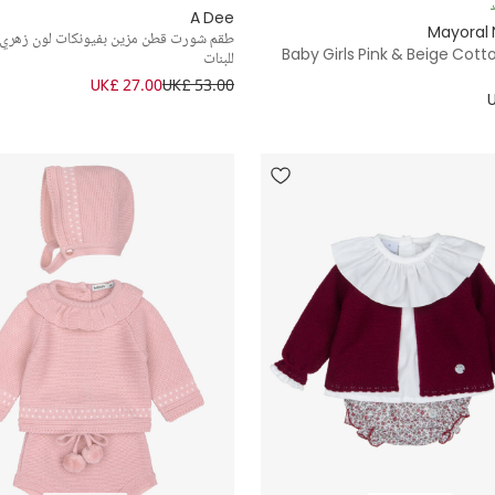
د
A Dee
Mayoral
طقم شورت قطن مزين بفيونكات لون زهري
Baby Girls Pink & Beige Cott
للبنات
UK£ 27.00
UK£ 53.00