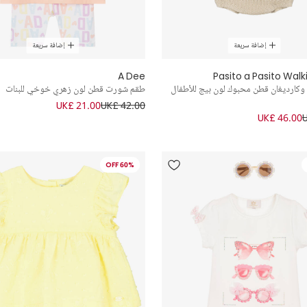
إضافة سريعة
إضافة سريعة
A Dee
Pasito a Pasito Wa
كارديغان قطن محبوك لون بيج للأطفال
طقم شورت قطن لون زهري خوخي للبنات
UK£ 21.00
UK£ 42.00
UK£ 46.00
60% OFF