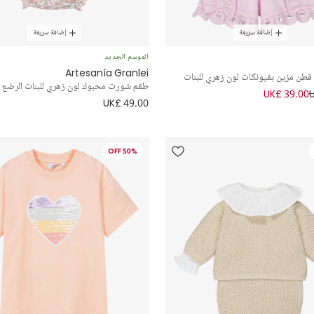
إضافة سريعة
إضافة سريعة
الموسم الجديد
Artesanía Granlei
طن مزين بفيونكات لون زهري للبنات
طقم شورت محبوك لون زهري للبنات الرضع
UK£ 39.00
UK£ 49.00
50% OFF