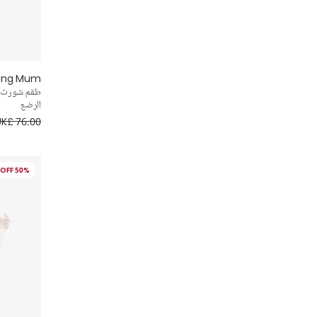
Pasito a Pasito
Patachou
lking Mum
PAZ Rodríguez
طقم شورت و
الرضع
UK£ 76.00
Peter Rabbit™ by Childrensalon
Petit Bateau
50% OFF
Phi Clothing
Piccola Speranza
Powell Craft
Pretty Originals