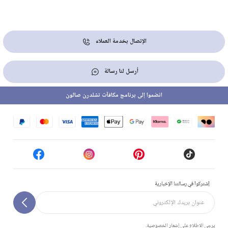
الإتصال بخدمة العملاء
أرسل لنا رسالة
انضموا إلى برنامج مكافآت تشلدرن صالون
إشتركوا في رسالتنا الإخبارية
يرجى الاطلاع على إشعار الخصوصية.