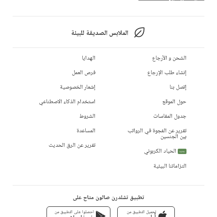
الملابس الصديقة للبيئة
الشحن و الأرجاع
الهدايا
إنشاء طلب الإرجاع
فرص العمل
إتصل بنا
إشعار الخصوصية
حول الموقع
استخدام الذكاء الاصطناعي
جدول المقاسات
الشروط
تقرير عن الفجوة في الرواتب
المساعدة
بين الجنسين
تقرير عن الرق الحديث
الحياد الكربوني
جديد
التزاماتنا البيئية
تطبيق تشلدرن صالون متاح على
تحميل التطبيق من
احصلوا على التطبيق من