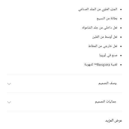
الجزء العلوي من الجلد الصناعي
بطانة من النسيج
نعل داخلي من جلد الشامواه
نعل أوسط من الفلين
نعل خارجي من المطاط
صنع في أوروبا
تقنية Respira™ للتهوية
وصف التصميم
جماليات التصميم
عرض المزيد