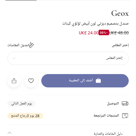
Geox
صندل بتصميم ديزني لون أبيض لؤلؤي للبنات
UK£ 24.00
UK£ 48.00
-50%
إختر المقاس
جدول المقاسات
إختر المقاس
أضف إلى الحقيبة
التوصيل
يوم العمل التالي
المنتجات المرتجعة
28 يوم لإرجاع المنتج
دليل الخامات والعناية