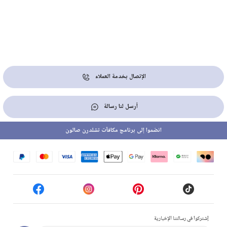
الإتصال بخدمة العملاء
أرسل لنا رسالة
انضموا إلى برنامج مكافآت تشلدرن صالون
إشتركوا في رسالتنا الإخبارية