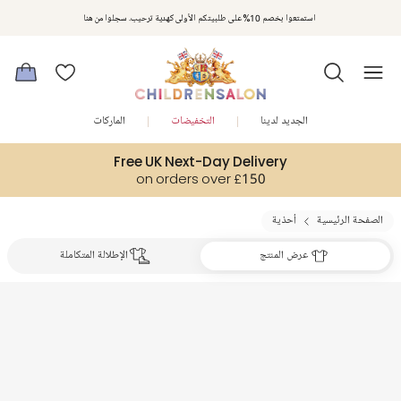
استمتعوا بخصم 10% على طلبيتكم الأولى كهدية ترحيب. سجلوا من هنا
الجديد لدينا
التخفيضات
الماركات
Free UK Next-Day Delivery
on orders over £150
الصفحة الرئيسية
أحذية
عرض المنتج
الإطلالة المتكاملة