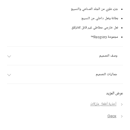
جزء علوي من الجلد الصناعي والنسيج
بطانة ونعل داخلي من النسيج
نعل خارجي مطاطي غير قابل للانزلاق
مجموعة Respira™
وصف التصميم
جماليات التصميم
عرض المزيد
أحذية أطفال ماركات
Geox