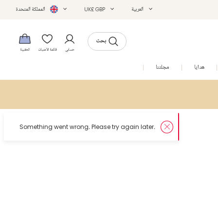
العربية
UK£ GBP
المملكة المتحدة
بحث
حسابي
قائمة الأمنيات
الحقيبة
هدايا
مجلتنا
التخفيضات