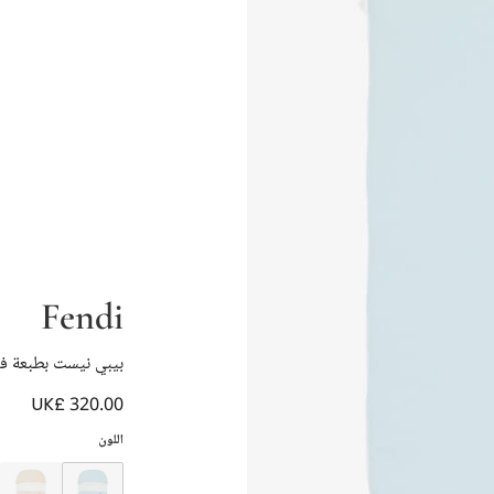
Fendi
بيبي نيست بطبعة فند
UK£ 320.00
اللون