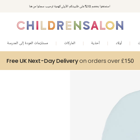
استمتعوا بخصم 10% على طلبيتكم الأولى كهدية ترحيب. سجلوا من هنا
ت
أولاد
أحذية
الماركات
مستلزمات العودة إلى المدرسة
Free UK Next-Day Delivery
on orders over £150