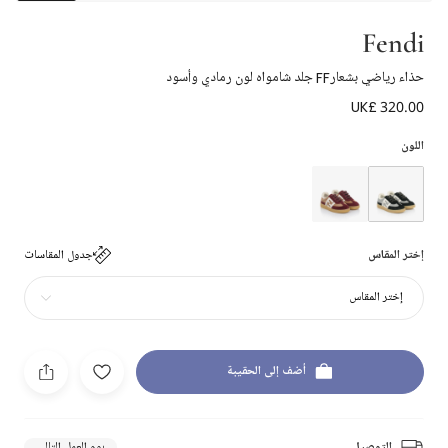
Fendi
حذاء رياضي بشعارFF جلد شامواه لون رمادي وأسود
UK£ 320.00
اللون
إختر المقاس
جدول المقاسات
إختر المقاس
أضف إلى الحقيبة
التوصيل
يوم العمل التالي