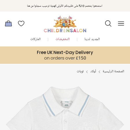
استمتعوا بخصم 10% على طلبيتكم الأولى كهدية ترحيب. سجلوا من هنا
الجديد لدينا
التخفيضات
الماركات
Free UK Next-Day Delivery
on orders over £150
الصفحة الرئيسية
أولاد
توبات