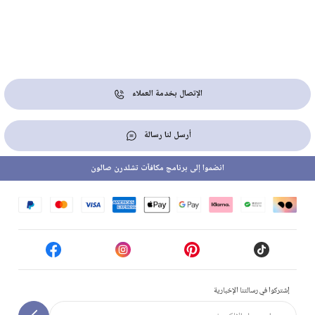
الإتصال بخدمة العملاء
أرسل لنا رسالة
انضموا إلى برنامج مكافآت تشلدرن صالون
إشتركوا في رسالتنا الإخبارية