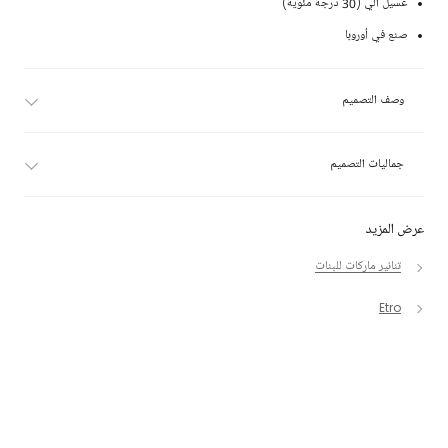
غسيل آلي (30 درجة مئوية)
صنع في أوروبا
وصف التصميم
جماليات التصميم
عرض المزيد
تنانير ماركات للبنات
Etro