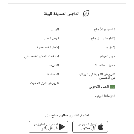
الملابس الصديقة للبيئة
الشحن و الأرجاع
الهدايا
إنشاء طلب الإرجاع
فرص العمل
إتصل بنا
إشعار الخصوصية
حول الموقع
استخدام الذكاء الاصطناعي
جدول المقاسات
الشروط
تقرير عن الفجوة في الرواتب
المساعدة
بين الجنسين
تقرير عن الرق الحديث
الحياد الكربوني
جديد
التزاماتنا البيئية
تطبيق تشلدرن صالون متاح على
تحميل التطبيق من
احصلوا على التطبيق من
أبل ستور
غوغل بلاي