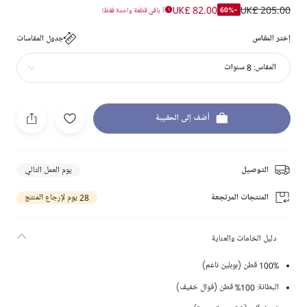
UK£ 82.00
UK£ 205.00
-60%
باقي قطعة واحدة فقط!
إختر المقاس
جدول المقاسات
المقاس:
8 سنوات
أضف إلى الحقيبة
التوصيل
يوم العمل التالي
المنتجات المرتجعة
28 يوم لإرجاع المنتج
دليل الخامات والعناية
100% قطن (بوبلين ناعم)
البطانة: 100% قطن (فوال خفيف)