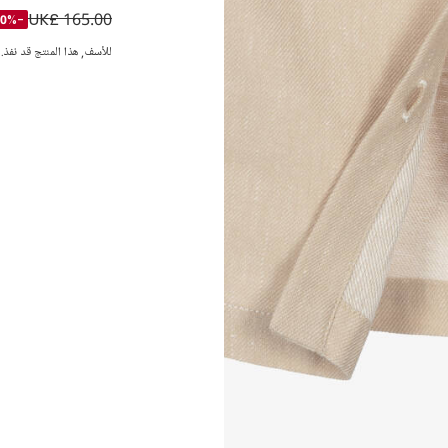
UK£ 165.00
فستان بياقة بحارة و
-50%
للأسف, هذا المنتج قد نفذ.