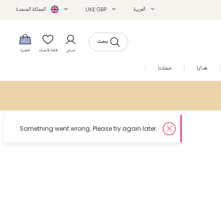
العربية
UK£ GBP
المملكة المتحدة
بحث
حسابي
قائمة الأمنيات
الحقيبة
هدايا
مجلتنا
التخفيضات