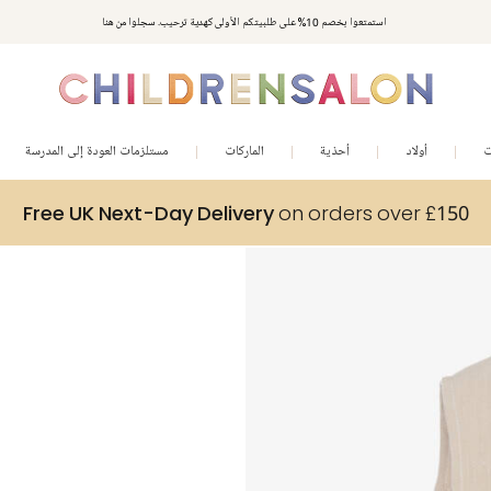
استمتعوا بخصم 10% على طلبيتكم الأولى كهدية ترحيب. سجلوا من هنا
ت
أولاد
أحذية
الماركات
مستلزمات العودة إلى المدرسة
Free UK Next-Day Delivery
on orders over £150