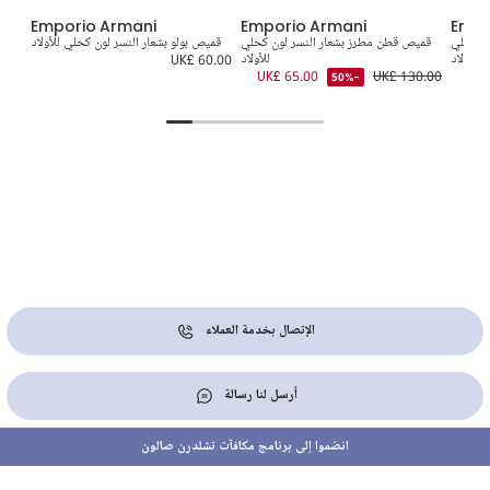
Emporio Armani
Emporio Armani
Empo
ون كحلي
قميص قطن مطرز بشعار النسر لون كحلي
قميص بولو بشعار النسر لون كحلي للأولاد
للأولاد
للأولاد
UK£ 60.00
0.00
UK£ 65.00
UK£ 130.00
-50%
الإتصال بخدمة العملاء
أرسل لنا رسالة
انضموا إلى برنامج مكافآت تشلدرن صالون