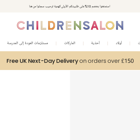
استمتعوا بخصم 10% على طلبيتكم الأولى كهدية ترحيب. سجلوا من هنا
ت
أولاد
أحذية
الماركات
مستلزمات العودة إلى المدرسة
Free UK Next-Day Delivery
on orders over £150