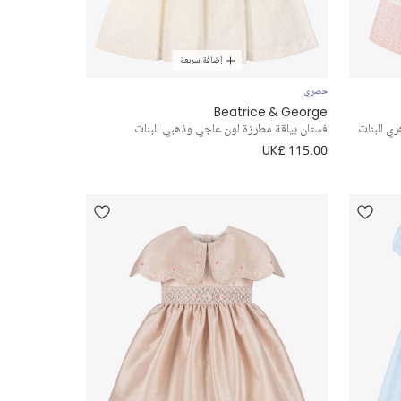
إضافة سريعة
حصري
Beatrice & George
ي للبنات
فستان بياقة مطرزة لون عاجي وذهبي للبنات
UK£ 115.00