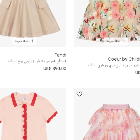
إضافة سريعة
إضافة سريعة
Fendi
Coeur by Child
فستان قميص بشعار FF لون بيج للبنات
زين بورود لون بيج وزهري للبنات
UK£ 890.00
UK