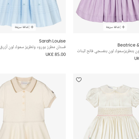
إضافة سريعة
إضافة سريعة
Sarah Louise
Beatrice 
فستان مطرز بورود وتطريز سموك لون أزرق ل
ن بتطريزسموك لون بنفسجي فاتح للبنات
UK£ 85.00
UK