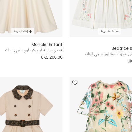
إضافة سريعة
إضافة سريعة
Moncler Enfant
Beatrice 
فستان بولو قطن بيكيه لون عاجي للبنات
ن تطريز سموك لون عاجي للبنات
UK£ 200.00
UK