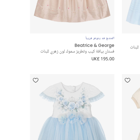
المنتج قد يتوفر قريباً
Beatrice & George
لبنات
فستان بياقة كيب وتطريز سموك لون زهري للبنات
UK£ 195.00