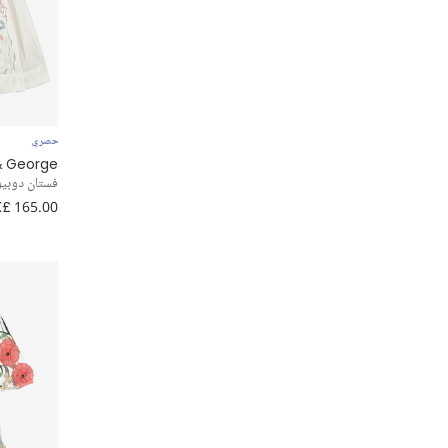
Etro
Fendi
Flower Fairies™ by Childrensalon
حصري
& George
Foque
فستان دوبيو
£ 165.00
Graci
Guess
Hucklebones London
iDO
Irpa