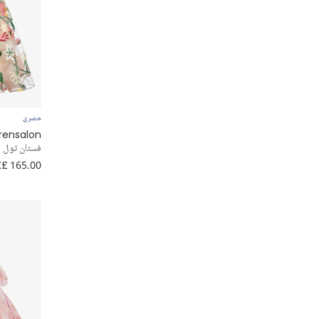
Jamiks
Jessie and James London
Joyday
Junona
حصري
rensalon
فستان تول م
KARL LAGERFELD KIDS
£ 165.00
KENZO KIDS
Lapin House
Le Chic
Lili Gaufrette