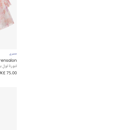
Little Me
Mama Luma
Marlo Kids
Mayoral
حصري
Mebi
rensalon
تنورة تول ب
Miranda
UK£ 75.00
Missoni
Molo
Moncler Enfant
Monnalisa