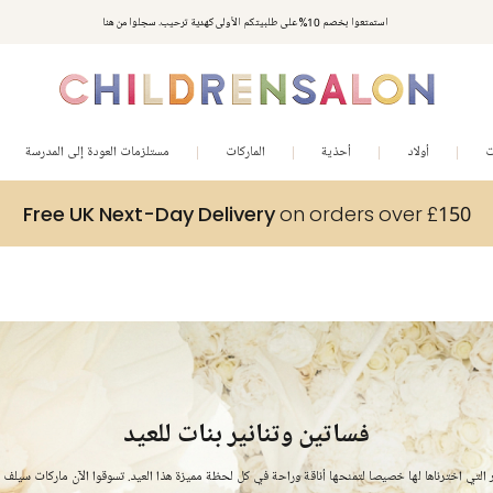
مكافآت تشلدرن صالون | اجمعوا النقاط مع كل عملية شراء لتحصلوا على هدايا حصرية وعروض مصممة خصيصا لتلبي
استمتعوا بخصم 10% على طلبيتكم الأولى كهدية ترحيب. سجلوا من هنا
متطلباتكم
ت
أولاد
أحذية
الماركات
مستلزمات العودة إلى المدرسة
Free UK Next-Day Delivery
on orders over £150
فساتين وتنانير بنات للعيد
ير التي اخترناها لها خصيصا لتمنحها أناقة وراحة في كل لحظة مميزة هذا العيد. تسوقوا الآن ماركات سيلف بو