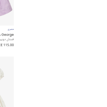
Caramelo Kids
Chloé
Coeur by Childrensalon
حصري
& George
David Charles
فستان دوبيو
£ 115.00
DKNY
Dolce & Gabbana
EIRENE
Elie Saab
Elsy
Emporio Armani