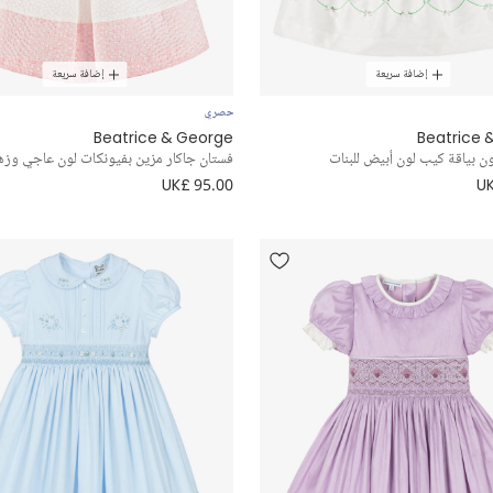
إضافة سريعة
إضافة سريعة
حصري
Beatrice & George
Beatrice 
ن بياقة كيب لون أبيض للبنات
فستان جاكار مزين بفيونكات لون عاجي وزهر
UK£ 95.00
UK