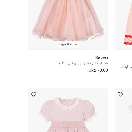
إضافة سريعة
Sevva
فستان تول مطرز لون زهري للبنات
 للبنات
UK£ 78.00