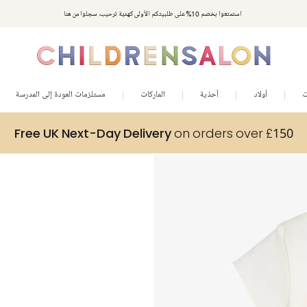
استمتعوا بخصم 10% على طلبيتكم الأولى كهدية ترحيب. سجلوا من هنا
ت
أولاد
أحذية
الماركات
مستلزمات العودة إلى المدرسة
Free UK Next-Day Delivery
on orders over £150