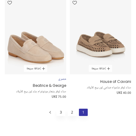
إضافة سريعة
إضافة سريعة
حصري
House of Cavani
Beatrice & George
حذاء لوفر شامواه صناعي لون بيج للأولاد
حذاء لوفر بشعار مونوغرام جلد لون بيج للأولاد
UK£ 40.00
UK£ 75.00
3
2
1