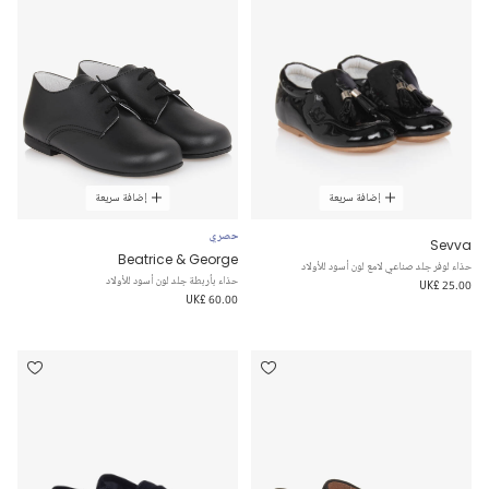
إضافة سريعة
إضافة سريعة
حصري
Sevva
Beatrice & George
حذاء لوفر جلد صناعي لامع لون أسود للأولاد
حذاء بأربطة جلد لون أسود للأولاد
UK£ 25.00
UK£ 60.00