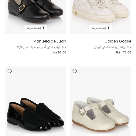
إضافة سريعة
إضافة سريعة
Manuela de Juan
Golden Goose
حذاء رياضي برباط جلد لون أبيض
حذاء لوفر جلد لون أسود مع مشبك ذهبي للأولاد
UK£ 95.00
UK£ 175.00