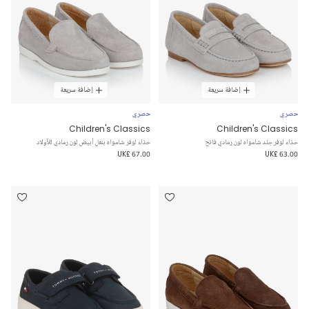
إضافة سريعة
إضافة سريعة
حصري
حصري
Children's Classics
Children's Classics
حذاء لوفر جلد شامواه لون رمادي فاتح
حذاء لوفر شامواه بنعل أبيض لون رمادي للأولاد
UK£ 67.00
UK£ 63.00