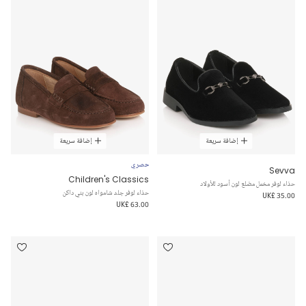
إضافة سريعة
إضافة سريعة
حصري
Sevva
Children's Classics
حذاء لوفر مخمل مضلع لون أسود للأولاد
حذاء لوفر جلد شامواه لون بني داكن
UK£ 35.00
UK£ 63.00