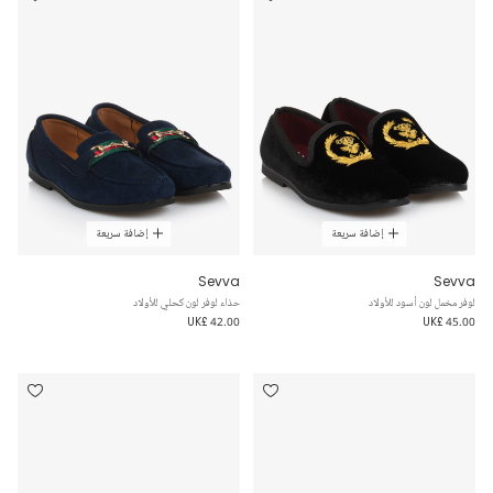
إضافة سريعة
إضافة سريعة
Sevva
Sevva
لوفر مخمل لون أسود للأولاد
حذاء لوفر لون كحلي للأولاد
UK£ 42.00
UK£ 45.00