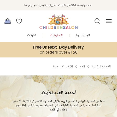
مكافآت تشلدرن صالون | اجمعوا النقاط مع كل عملية شراء لتحصلوا على هدايا حصرية وعروض مصممة خصيصا لتلبي
استمتعوا بخصم 10% على طلبيتكم الأولى كهدية ترحيب. سجلوا من هنا
متطلباتكم
الجديد لدينا
التخفيضات
الماركات
Free UK Next-Day Delivery
on orders over £150
الصفحة الرئيسية
العيد
الأولاد
أحذية
أحذية العيد للأولاد
بدءا من الأحذية الرياضية العصرية ووصولا إلى الأحذية الكلاسيكية الأنيقة، اكتشفوا
تشكيلتنا الفاخرة من الأحذية الماركات التي اخترناها خصيصا لإكمال إطلالتهم
الأخاذة في العيد.