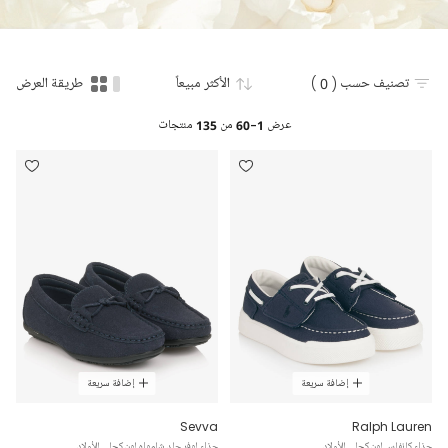
تصنيف حسب
( 0 )
الأكثر مبيعاً
طريقة العرض
عرض
1-60
من
135
منتجات
إضافة سريعة
إضافة سريعة
Sevva
Ralph Lauren
حذاء كانفاس لون كحلي للأولاد
حذاء لوفر جلد شامواه لون كحلي للأولاد