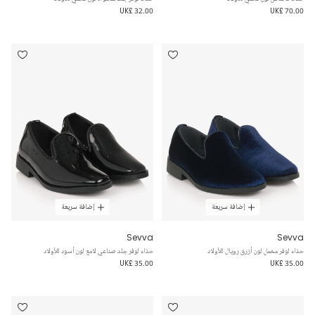
UK£ 32.00
UK£ 70.00
إضافة سريعة
إضافة سريعة
Sevva
Sevva
حذاء لوفر مخمل لون أزرق رويال للأولاد
حذاء لوفر جلد صناعي لامع لون أسود للأولاد
UK£ 35.00
UK£ 35.00