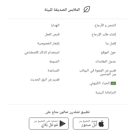
الملابس الصديقة للبيئة
الشحن و الأرجاع
الهدايا
إنشاء طلب الإرجاع
فرص العمل
إتصل بنا
إشعار الخصوصية
حول الموقع
استخدام الذكاء الاصطناعي
جدول المقاسات
الشروط
تقرير عن الفجوة في الرواتب
المساعدة
بين الجنسين
تقرير عن الرق الحديث
الحياد الكربوني
جديد
التزاماتنا البيئية
تطبيق تشلدرن صالون متاح على
تحميل التطبيق من
احصلوا على التطبيق من
أبل ستور
غوغل بلاي