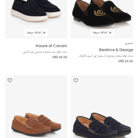
إضافة سريعة
إضافة سريعة
حصري
House of Cavani
Beatrice & George
حذاء لوفر جلد شامواه صناعي لون كحلي
حذاء لوفر بشعار مونوغرام مخمل لون أسود للأولاد
UK£ 40.00
UK£ 65.00