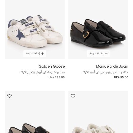
إضافة سريعة
إضافة سريعة
Golden Goose
Manuela de Juan
حذاء جلد لامع بإبزيم ذهبي لون أسود للأولاد
حذاء رياضي جلد لون أبيض وكحلي للأولاد
UK£ 195.00
UK£ 95.00