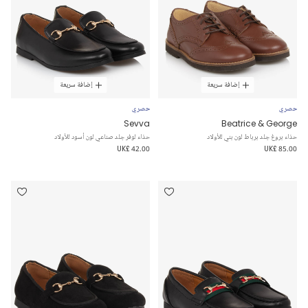
إضافة سريعة
إضافة سريعة
حصري
حصري
Sevva
Beatrice & George
حذاء بروغ جلد برباط لون بني للأولاد
حذاء لوفر جلد صناعي لون أسود للأولاد
UK£ 42.00
UK£ 85.00