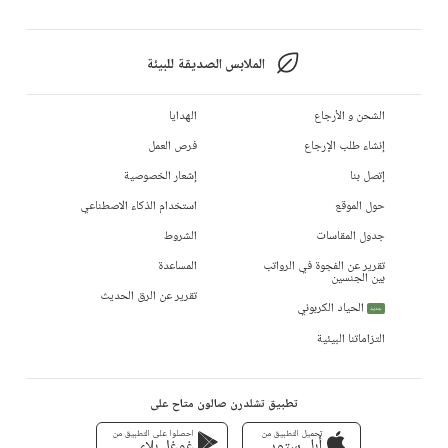
الملابس الصديقة للبيئة
الشحن و الأرجاع
الهدايا
إنشاء طلب الإرجاع
فرص العمل
إتصل بنا
إشعار الخصوصية
حول الموقع
استخدام الذكاء الاصطناعي
جدول المقاسات
الشروط
تقرير عن الفجوة في الرواتب
المساعدة
بين الجنسين
تقرير عن الرق الحديث
الحياد الكربوني
جديد
التزاماتنا البيئية
تطبيق تشلدرن صالون متاح على
تحميل التطبيق من
احصلوا على التطبيق من
أبل ستور
غوغل بلاي