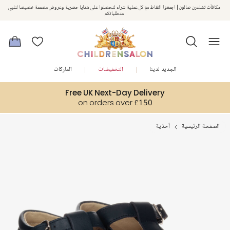
مكافآت تشلدرن صالون | اجمعوا النقاط مع كل عملية شراء لتحصلوا على هدايا حصرية وعروض مصممة خصيصا لتلبي
استمتعوا بخصم 10% على طلبيتكم الأولى كهدية ترحيب. سجلوا من هنا
متطلباتكم
الجديد لدينا
التخفيضات
الماركات
Free UK Next-Day Delivery
on orders over £150
الصفحة الرئيسية
أحذية