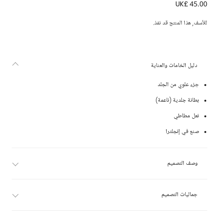
UK£ 45.00
حذاء بسير جلد لون كحلي
للأسف, هذا المنتج قد نفذ.
دليل الخامات والعناية
جزء علوي من الجلد
بطانة جلدية (ناعمة)
نعل مطاطي
صنع في إنجلترا
وصف التصميم
جماليات التصميم