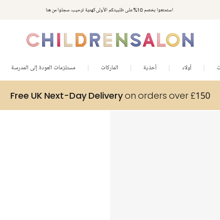
استمتعوا بخصم 10% على طلبيتكم الأولى كهدية ترحيب. سجلوا من هنا
ت
أولاد
أحذية
الماركات
مستلزمات العودة إلى المدرسة
Free UK Next-Day Delivery
on orders over £150