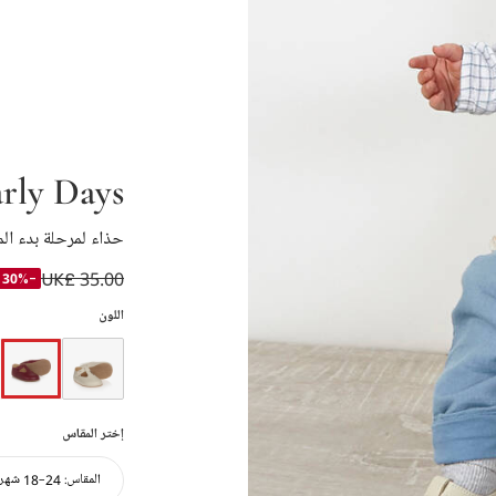
rly Days
حذاء لمرحلة بدء ا
UK£ 35.00
-30%
اللون
إختر المقاس
المقاس:
24-18 شهر