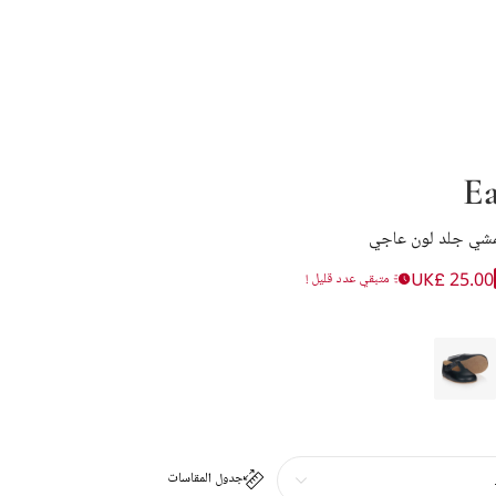
Ea
لمشي جلد لون عاجي
UK£ 25.00
متبقي عدد قليل !
جدول المقاسات