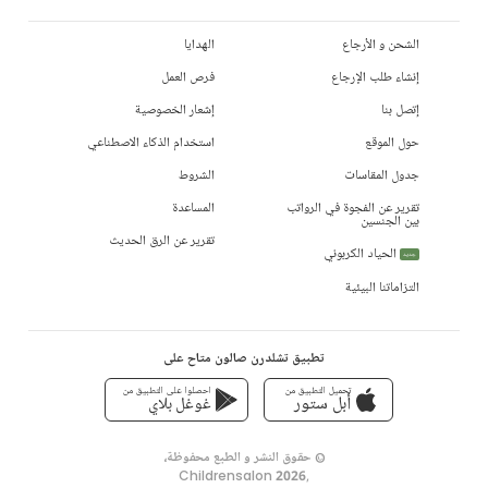
الشحن و الأرجاع
الهدايا
إنشاء طلب الإرجاع
فرص العمل
إتصل بنا
إشعار الخصوصية
حول الموقع
استخدام الذكاء الاصطناعي
جدول المقاسات
الشروط
تقرير عن الفجوة في الرواتب
المساعدة
بين الجنسين
تقرير عن الرق الحديث
الحياد الكربوني
جديد
التزاماتنا البيئية
تطبيق تشلدرن صالون متاح على
تحميل التطبيق من
احصلوا على التطبيق من
أبل ستور
غوغل بلاي
© حقوق النشر و الطبع محفوظة،
Childrensalon 2026
,