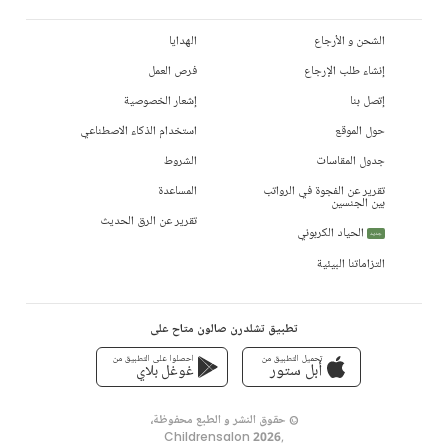
الشحن و الأرجاع
الهدايا
إنشاء طلب الإرجاع
فرص العمل
إتصل بنا
إشعار الخصوصية
حول الموقع
استخدام الذكاء الاصطناعي
جدول المقاسات
الشروط
تقرير عن الفجوة في الرواتب
المساعدة
بين الجنسين
تقرير عن الرق الحديث
الحياد الكربوني
جديد
التزاماتنا البيئية
تطبيق تشلدرن صالون متاح على
تحميل التطبيق من
احصلوا على التطبيق من
أبل ستور
غوغل بلاي
© حقوق النشر و الطبع محفوظة،
Childrensalon 2026
,