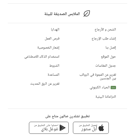
الملابس الصديقة للبيئة
الشحن و الأرجاع
الهدايا
إنشاء طلب الإرجاع
فرص العمل
إتصل بنا
إشعار الخصوصية
حول الموقع
استخدام الذكاء الاصطناعي
جدول المقاسات
الشروط
تقرير عن الفجوة في الرواتب
المساعدة
بين الجنسين
تقرير عن الرق الحديث
الحياد الكربوني
جديد
التزاماتنا البيئية
تطبيق تشلدرن صالون متاح على
تحميل التطبيق من
احصلوا على التطبيق من
أبل ستور
غوغل بلاي