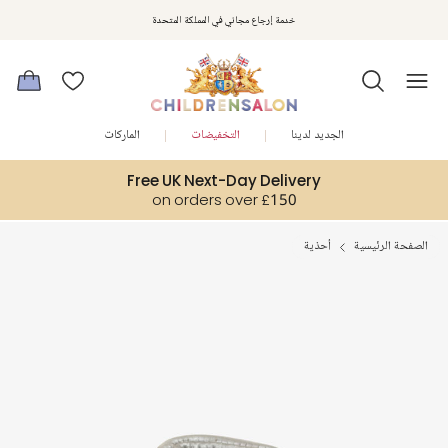
استمتعوا بخصم 10% على طلبيتكم الأولى كهدية ترحيب. سجلوا من هنا
خدمة إرجاع مجاني في المملكة المتحدة
الجديد لدينا
التخفيضات
الماركات
Free UK Next-Day Delivery
on orders over £150
الصفحة الرئيسية
أحذية