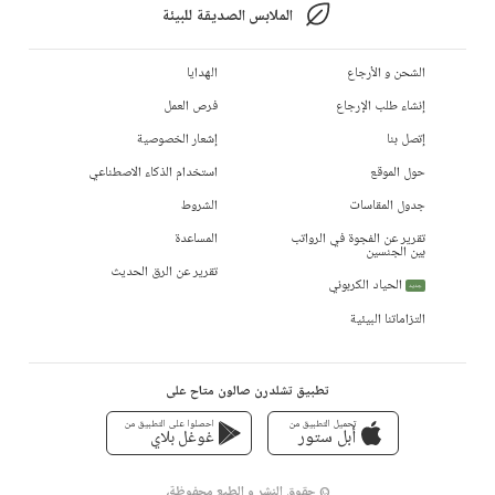
الملابس الصديقة للبيئة
الشحن و الأرجاع
الهدايا
إنشاء طلب الإرجاع
فرص العمل
إتصل بنا
إشعار الخصوصية
حول الموقع
استخدام الذكاء الاصطناعي
جدول المقاسات
الشروط
تقرير عن الفجوة في الرواتب
المساعدة
بين الجنسين
تقرير عن الرق الحديث
الحياد الكربوني
جديد
التزاماتنا البيئية
تطبيق تشلدرن صالون متاح على
تحميل التطبيق من
احصلوا على التطبيق من
أبل ستور
غوغل بلاي
© حقوق النشر و الطبع محفوظة،