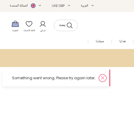
العربية
UK£ GBP
المملكة المتحدة
بحث
حسابي
قائمة الأمنيات
الحقيبة
هدايا
مجلتنا
التخفيضات