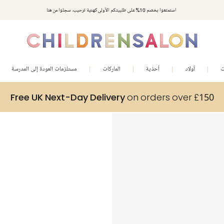
استمتعوا بخصم 10% على طلبيتكم الأولى كهدية ترحيب. سجلوا من هنا
ت
أولاد
أحذية
الماركات
مستلزمات العودة إلى المدرسة
Free UK Next-Day Delivery
on orders over £150