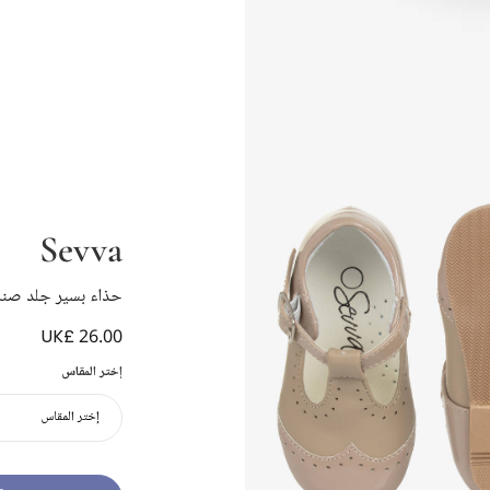
Sevva
حذاء بسير جلد صناع
UK£ 26.00
إختر المقاس
إختر المقاس