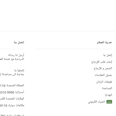
خدمة العملاء
إتصل بنا
إتصل بنا
أرسل لنا رسالة
الدردشة مع خدمة العم
إنشاء طلب الإرجاع
الشحن و الأرجاع
إتصلوا بنا
بحاجة الى مساعدة؟ إتص
جدول المقاسات
تعليقات الزبائن
المملكة المتحدة:
 110
المساعدة
أستراليا:
8310 9990
الهدايا
الولايات المتّحدة الأمر
الحياد الكربوني
جديد
مكالمات دولية:
79110
إستعلامات عامة:
 781