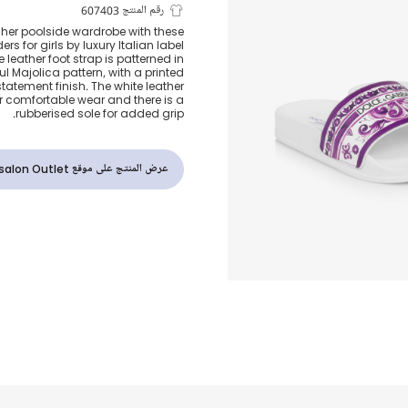
سلايدر بطبعة م
رقم المنتج 607403
o her poolside wardrobe with these
ers for girls by luxury Italian label
جلد لون بنفس
leather foot strap is patterned in
ul Majolica pattern, with a printed
atement finish. The white leather
للبنات
r comfortable wear and there is a
rubberised sole for added grip.
عرض المنتج على موقع Childrensalon Outlet