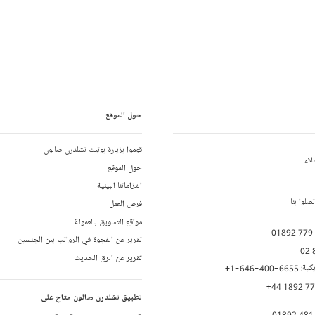
حول الموقع
قوموا بزيارة بوتيك تشلدرن صالون
لاء
حول الموقع
التزاماتنا البيئية
لوا بنا
فرص العمل
مواقع التسويق بالعمولة
01892 779
تقرير عن الفجوة في الرواتب بين الجنسين
02 
تقرير عن الرق الحديث
يكية:
+1-646-400-6655
+44 1892 7
تطبيق تشلدرن صالون متاح على
01892 481