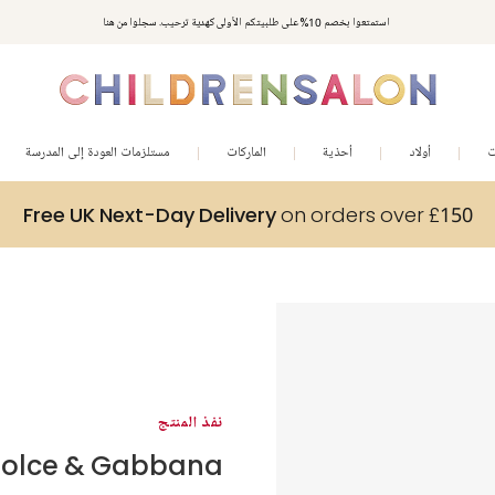
استمتعوا بخصم 10% على طلبيتكم الأولى كهدية ترحيب. سجلوا من هنا
ت
أولاد
أحذية
الماركات
مستلزمات العودة إلى المدرسة
Free UK Next-Day Delivery
on orders over £150
نفذ المنتج
olce & Gabbana