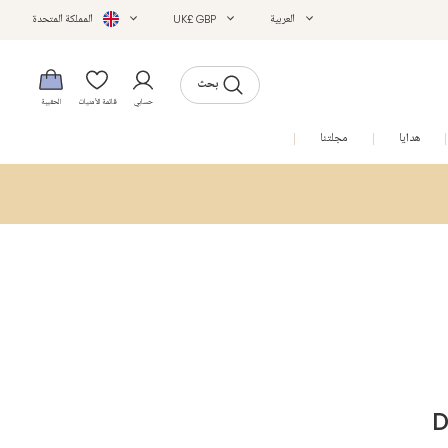
العربية
UK£ GBP
المملكة المتحدة
بحث
حسابي
قائمة الأمنيات
الحقيبة
هدايا
مجلتنا
التخفيضات
D