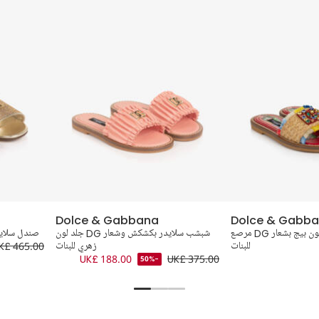
Dolce & Gabbana
Dolce & Gabb
شبشب سلايدر قش لون بيج بشعار DG مرصع
شبشب سلايدر بكشكش وشعار DG جلد لون
صندل سلايد
للبنات
زهري للبنات
K£ 465.00
UK£ 188.00
UK£ 375.00
-50%