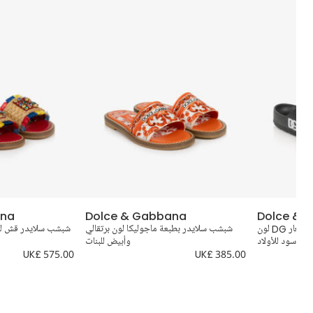
ana
Dolce & Gabbana
Dolce & 
صندل مفتوح بحزام مزدوج وشعار DG لون
شبشب سلايدر بطبعة ماجوليكا لون برتقالي
أسود للأولاد
وأبيض للبنات
UK£ 575.00
UK£ 385.00