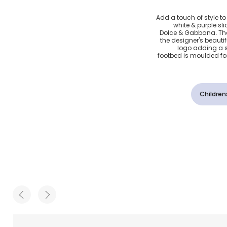
اجوليكا
Add a touch of style t
white & purple slid
جي وأبيض
Dolce & Gabbana. The 
the designer's beautif
logo adding a st
footbed is moulded fo