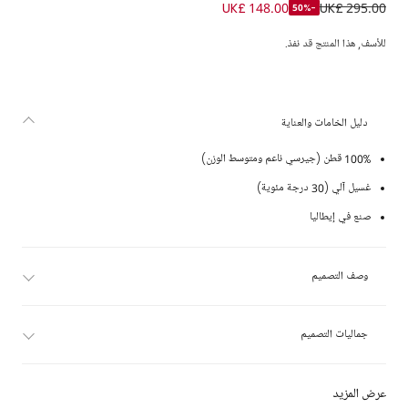
توب بسحاب لون زهري داكن للبنات
UK£ 148.00
UK£ 295.00
-50%
للأسف, هذا المنتج قد نفذ.
دليل الخامات والعناية
100% قطن (جيرسي ناعم ومتوسط الوزن)
غسيل آلي (30 درجة مئوية)
صنع في إيطاليا
وصف التصميم
جماليات التصميم
عرض المزيد