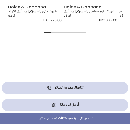
Dolce & Gabbana
Dolce & Gabbana
Dolc
ون أحمر
شورت دنيم مطاطي بشعار DG لون أزرق
شورت دنيم بشعار DG لون أزرق للأولاد
 للأولاد
للأولاد
الرضع
5.00
UK£ 275.00
UK£ 335.00
الإتصال بخدمة العملاء
أرسل لنا رسالة
انضموا إلى برنامج مكافآت تشلدرن صالون