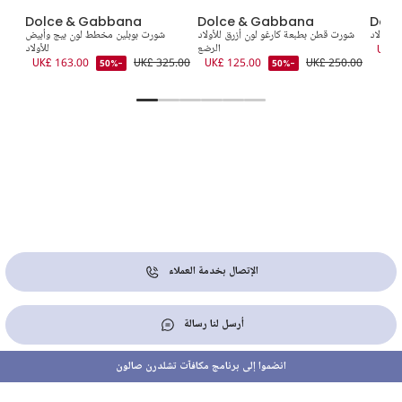
Dolce & Gabbana
Dolce & Gabbana
Dolc
للأولاد
شورت قطن بطبعة كارغو لون أزرق للأولاد
شورت بوبلين مخطط لون بيج وأبيض
UK£ 
الرضع
للأولاد
5.00
UK£ 163.00
UK£ 325.00
UK£ 125.00
UK£ 250.00
-50%
-50%
الإتصال بخدمة العملاء
أرسل لنا رسالة
انضموا إلى برنامج مكافآت تشلدرن صالون