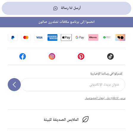
أرسل لنا رسالة
انضموا إلى برنامج مكافآت تشلدرن صالون
إشتركوا في رسالتنا الإخبارية
يرجى الاطلاع على إشعار الخصوصية.
الملابس الصديقة للبيئة