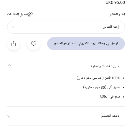
UK£ 95.00
تيشيرت قطن لون أسود (عدد 2)
إختر المقاس
جدول المقاسات
إختر المقاس
ارسل لي رسالة بريد إلكتروني عند توافر المنتج
دليل الخامات والعناية
100% قطن (جيرسي ناعم ومرن)
غسيل آلي (30 درجة مئوية)
صنع في إيطاليا
وصف التصميم