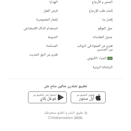
الشحن و الأرجاع
الهدايا
إنشاء طلب الإرجاع
فرص العمل
إتصل بنا
إشعار الخصوصية
حول الموقع
استخدام الذكاء الاصطناعي
جدول المقاسات
الشروط
تقرير عن الفجوة في الرواتب
المساعدة
بين الجنسين
تقرير عن الرق الحديث
الحياد الكربوني
جديد
التزاماتنا البيئية
تطبيق تشلدرن صالون متاح على
تحميل التطبيق من
احصلوا على التطبيق من
أبل ستور
غوغل بلاي
© حقوق النشر و الطبع محفوظة،
Childrensalon 2026
,