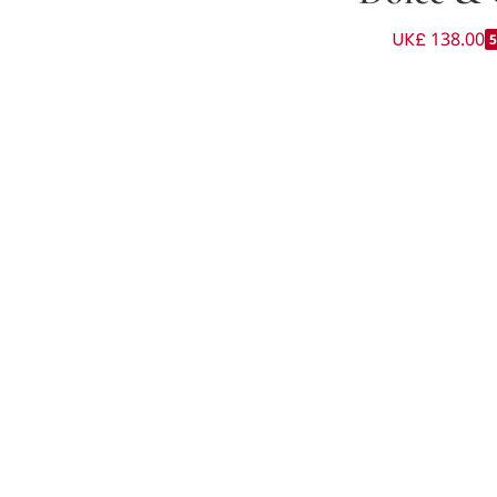
UK£ 138.00
ون زهري وأخضر للبنات الرضع