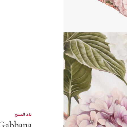
نفذ المنتج
 Gabbana