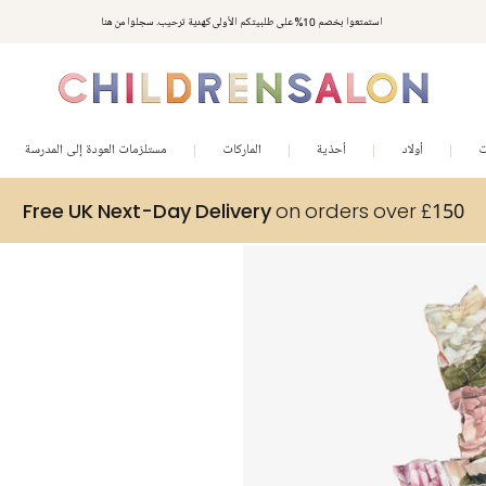
استمتعوا بخصم 10% على طلبيتكم الأولى كهدية ترحيب. سجلوا من هنا
ت
أولاد
أحذية
الماركات
مستلزمات العودة إلى المدرسة
Free UK Next-Day Delivery
on orders over £150