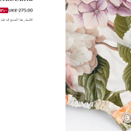
UK£ 275.00
بودي سوت بوبلين ل
-50%
للأسف, هذا المنتج قد نفذ.