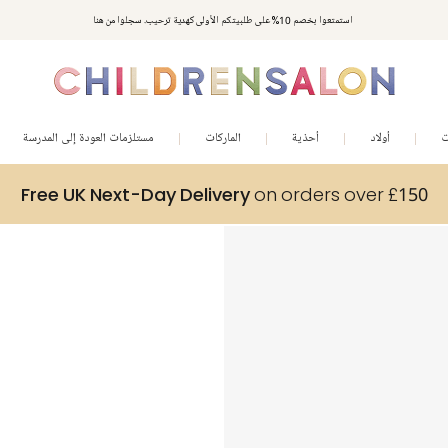
استمتعوا بخصم 10% على طلبيتكم الأولى كهدية ترحيب. سجلوا من هنا
ت
أولاد
أحذية
الماركات
مستلزمات العودة إلى المدرسة
Free UK Next-Day Delivery
on orders over £150