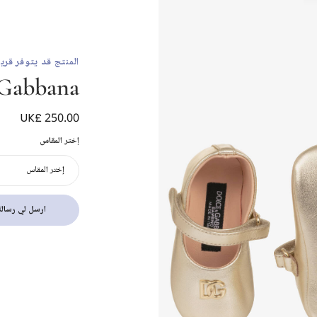
المنتج قد يتوفر قريبا
 Gabbana
UK£ 250.00
حذاء باليرينا جلد ل
إختر المقاس
إختر المقاس
ارسل لي رسالة 