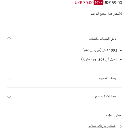
فستان قطن جيرسي لون زهري للبنات
UK£ 30.00
UK£ 59.00
-50%
للأسف, هذا المنتج قد نفذ.
دليل الخامات والعناية
100% قطن (جيرسي ناعم)
غسيل آلي (30 درجة مئوية)
وصف التصميم
جماليات التصميم
عرض المزيد
فساتين ماركات للبنات