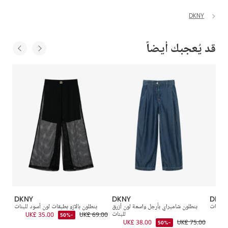
DKNY
قد يُعجبك أيضاً
DKNY
DKNY
DKN
 للبنات
بنطلون شامبراي بأرجل واسعة لون أزرق
بنطلون بالازو بطبقات لون أسود للبنات
بنط
UK
للبنات
UK£ 69.00
UK£ 35.00
-50%
5.00
UK£ 38.00
UK£ 75.00
-50%