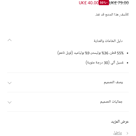
بنطلون قطن بتفاصيل شعار وسلسلة فضية لون بيج للبنات
UK£ 40.00
UK£ 79.00
-50%
للأسف, هذا المنتج قد نفذ.
دليل الخامات والعناية
55% قطن، 36% بوليستر، 9% بولياميد (تويل ناعم)
غسيل آلي (30 درجة مئوية)
وصف التصميم
جماليات التصميم
عرض المزيد
بناطيل