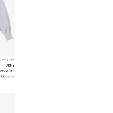
الموسم الجدي
DKNY
weatshirt
UK£ 69.00