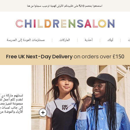
استمتعوا بخصم 10% على طلبيتكم الأولى كهدية ترحيب. سجلوا من هنا
ت
أولاد
أحذية
الماركات
مستلزمات العودة إلى المدرسة
Free UK Next-Day Delivery
on orders over £150
تستلهم ماركة دي ك
لتقدم لكم أجمل تش
مجموعة تتميز بتصا
إلى جانب لمسات برا
الأزياء والموضة من