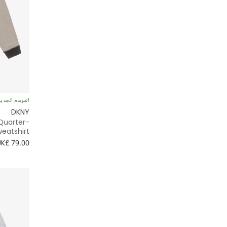
الموسم الجدي
DKNY
 Quarter-
weatshirt
UK£ 79.00