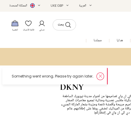
العربية
UK£ GBP
المملكة المتحدة
بحث
حسابي
قائمة الأمنيات
الحقيبة
هدايا
مجلتنا
التخفيضات
DKNY
ي ان واي تصاميمها من أضواء مدينة نيويورك الساطعة
كيلة ملابس عصرية ومثالية لجميع مغامرات الصغار.
ميم مريحة وأقمشة ناعمة ومزينة بشعار الماركة الجريء
قة من الميتاليك لتضفي رونقا على إطلالتهم. عالم
 دي كي ان واي في إنتظاركم!