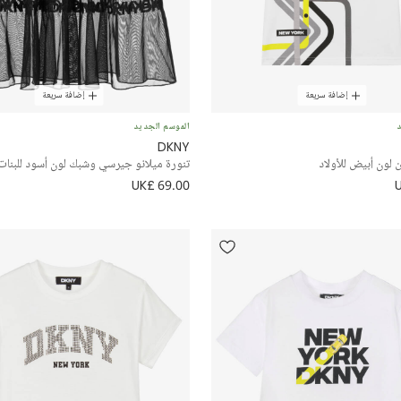
إضافة سريعة
إضافة سريعة
د
الموسم الجديد
DKNY
لون أبيض للأولاد
تنورة ميلانو جيرسي وشبك لون أسود للبنات
UK£ 69.00