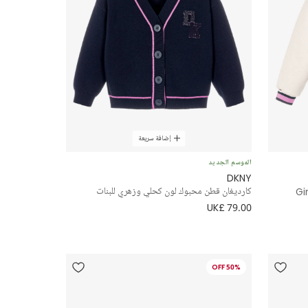
إضافة سريعة
الموسم الجديد
DKNY
Gi
كارديغان قطن محبوك لون كحلي وزهري للبنات
UK£ 79.00
50% OFF