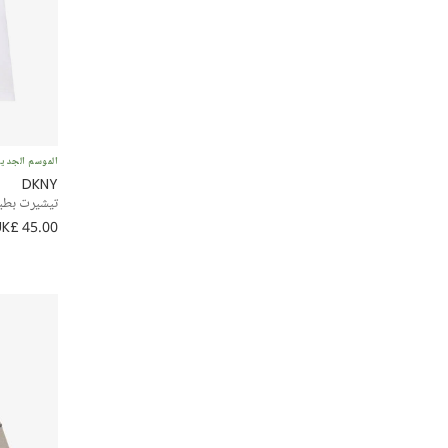
الموسم الجدي
DKNY
تيشيرت بطبعة NYC لون أبيض 
UK£ 45.00