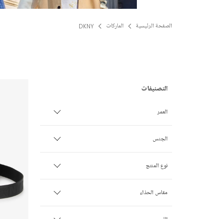
الصفحة الرئيسية
الماركات
DKNY
العمر
3 سنوات
الجنس
4 سنوات
ولـد
نوع المنتج
5 سنوات
بنت
أحذية
مقاس الحذاء
6 سنوات
للجنسين
أطقم أكثر من قطعة