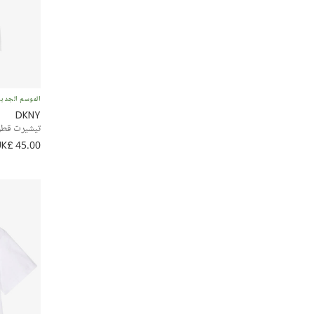
جيرسي
ملابس رياضية
كارغو
الموسم الجدي
DKNY
تيشيرت قطن 
ترنش
UK£ 45.00
منفوخ
بينافور
مناسبة خاصة
Striped