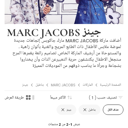
MARC JACOBS جينز
أضافت ماركة MARC JACOBS مارك جاكوبس إتجاهات جديدة
لموضة ملابس الأطفال ذات الطابع المريح والغنية بألوان زاهية ،
والمستوحاة من أرشيف الماركة الخاص. تصاميم رائعة يغمرها المرح
ستجعل الاطفال يكتشفون حرية التعبيرعن الذات وأن يختاروا
بشجاعة وجرأة ما يناسب ذوقهم من الموديلات المميزة
الصفحة الرئيسية
الماركات
MARC JACOBS
بناطيل
جينز
تصنيف حسب
( 1 )
الأكثر مبيعاً
طريقة العرض
حذف الكل
بناطيل
جينز
عرض
1-2
من
2
منتجات