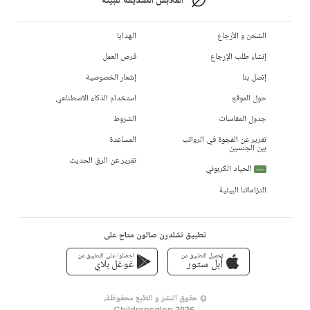
الملابس الصديقة للبيئة
الشحن و الأرجاع
الهدايا
إنشاء طلب الإرجاع
فرص العمل
إتصل بنا
إشعار الخصوصية
حول الموقع
استخدام الذكاء الاصطناعي
جدول المقاسات
الشروط
تقرير عن الفجوة في الرواتب
المساعدة
بين الجنسين
تقرير عن الرق الحديث
الحياد الكربوني
جديد
التزاماتنا البيئية
تطبيق تشلدرن صالون متاح على
تحميل التطبيق من
احصلوا على التطبيق من
أبل ستور
غوغل بلاي
© حقوق النشر و الطبع محفوظة،
Childrensalon 2026
,