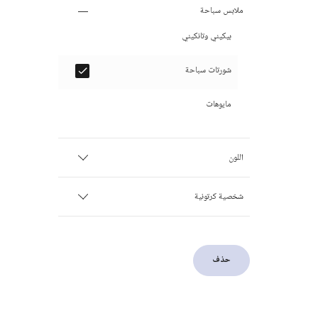
ملابس سباحة
بيكيني وتانكيني
شورتات سباحة
مايوهات
اللون
أزرق
شخصية كرتونية
أخضر
Mickey Mouse
حذف
Disney