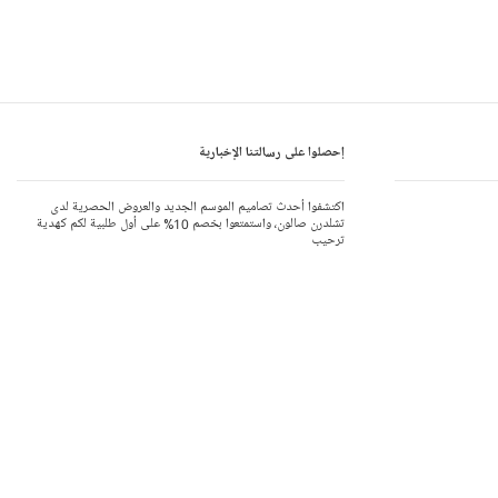
إحصلوا على رسالتنا الإخبارية
اكتشفوا أحدث تصاميم الموسم الجديد والعروض الحصرية لدى
تشلدرن صالون، واستمتعوا بخصم 10% على أول طلبية لكم كهدية
ترحيب
إشتركوا في رسالتنا الإخبارية
يرجى الاطلاع على إشعار الخصوصية.
انضموا إلى برنامج مكافآت تشلدرن صالون
الملابس الصديقة للبيئة
تطبيق من
ي