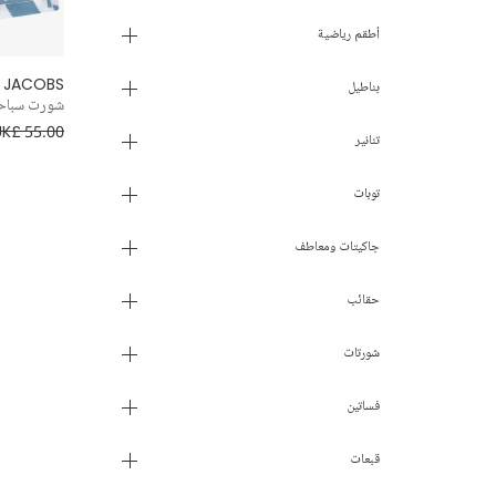
أطقم رياضية
 JACOBS
بناطيل
شورت سباحة 
UK£ 55.00
تنانير
توبات
جاكيتات ومعاطف
حقائب
شورتات
فساتين
قبعات