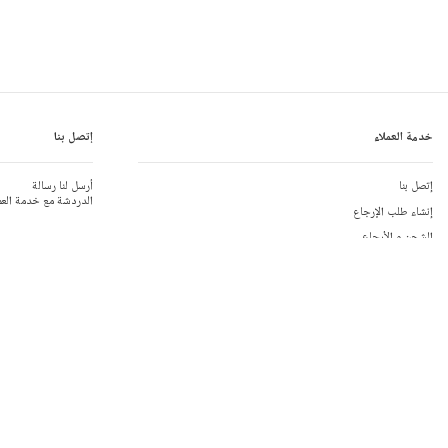
خدمة العملاء
إتصل بنا
إتصل بنا
أرسل لنا رسالة
الدردشة مع خدمة العم
إنشاء طلب الإرجاع
الشحن و الأرجاع
إتصلوا بنا
بحاجة الى مساعدة؟ إتص
جدول المقاسات
تعليقات الزبائن
المملكة المتحدة:
 110
المساعدة
أستراليا:
8310 9990
الهدايا
الولايات المتّحدة الأمر
الحياد الكربوني
جديد
مكالمات دولية:
79110
إستعلامات عامة:
 781