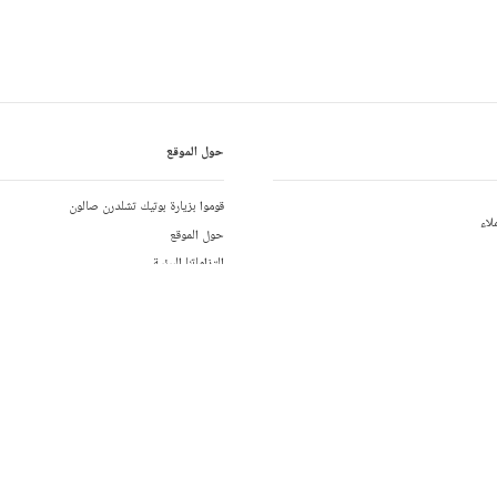
حول الموقع
قوموا بزيارة بوتيك تشلدرن صالون
لاء
حول الموقع
التزاماتنا البيئية
لوا بنا
فرص العمل
مواقع التسويق بالعمولة
01892 779
تقرير عن الفجوة في الرواتب بين الجنسين
02 
تقرير عن الرق الحديث
يكية:
+1-646-400-6655
+44 1892 7
تطبيق تشلدرن صالون متاح على
01892 481
تحميل التطبيق من
احصلوا على ال
أبل ستور
غوغل بلا