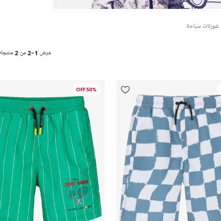
شورتات سباحة
عرض
1-2
من
2
منتجا
50% OFF