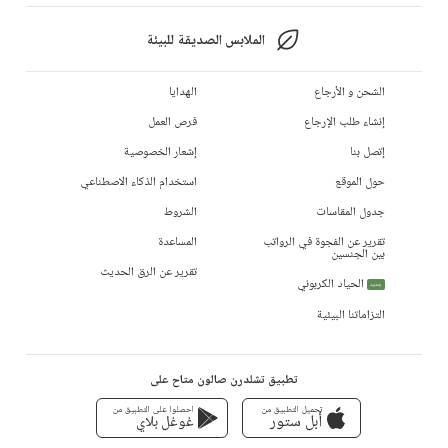
الملابس الصديقة للبيئة
الشحن و الأرجاع
الهدايا
إنشاء طلب الإرجاع
فرص العمل
إتصل بنا
إشعار الخصوصية
حول الموقع
استخدام الذكاء الاصطناعي
جدول المقاسات
الشروط
تقرير عن الفجوة في الرواتب
المساعدة
بين الجنسين
تقرير عن الرق الحديث
الحياد الكربوني
جديد
التزاماتنا البيئية
تطبيق تشلدرن صالون متاح على
تحميل التطبيق من
احصلوا على التطبيق من
أبل ستور
غوغل بلاي