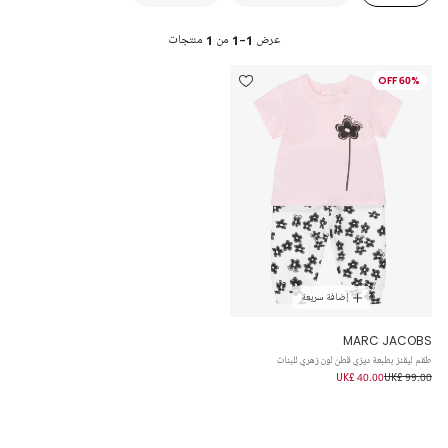
عرض
1-1
من
1
منتجات
60% OFF
إضافة سريعة
MARC JACOBS
طقم ليقنز بطبعة ديزي قطن لون زهري للبنات
UK£ 40.00
UK£ 99.00