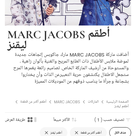
MARC JACOBS أطقم
ليقنز
أضافت ماركة MARC JACOBS مارك جاكوبس إتجاهات جديدة
لموضة ملابس الأطفال ذات الطابع المريح والغنية بألوان زاهية ،
والمستوحاة من أرشيف الماركة الخاص. تصاميم رائعة يغمرها المرح
ستجعل الاطفال يكتشفون حرية التعبيرعن الذات وأن يختاروا
بشجاعة وجرأة ما يناسب ذوقهم من الموديلات المميزة
الصفحة الرئيسية
الماركات
MARC JACOBS
أطقم أكثر من قطعة
أطقم ليقنز
تصنيف حسب
( 1 )
الأكثر مبيعاً
طريقة العرض
حذف الكل
أطقم أكثر من قطعة
أطقم ليقنز